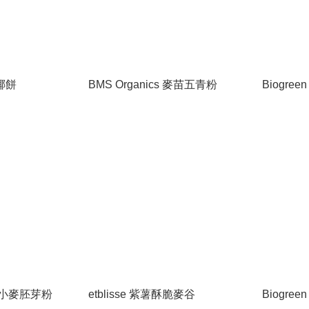
香椰餅
BMS Organics 麥苗五青粉
Biogre
% 純小麥胚芽粉
etblisse 紫薯酥脆麥谷
Biogre